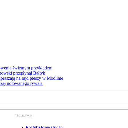
łowenia świetnym przykładem
owski przepłynął Bałtyk
apraszają na rajd pieszy w Modlinie
yżej notowanego rywala
REGULAMIN
Polityka Prywatności