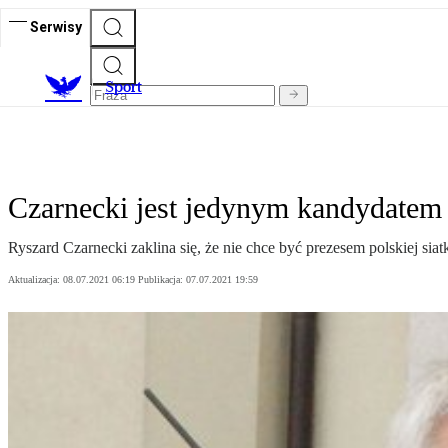
Serwisy
S
port
Czarnecki jest jedynym kandydatem n
Ryszard Czarnecki zaklina się, że nie chce być prezesem polskiej siat
Aktualizacja:
08.07.2021 06:19
Publikacja:
07.07.2021 19:59