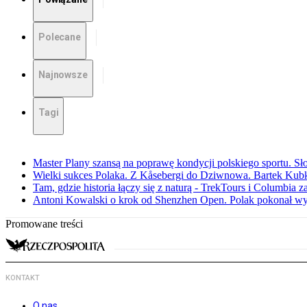
Polecane
Najnowsze
Tagi
Master Plany szansą na poprawę kondycji polskiego sportu. S
Wielki sukces Polaka. Z Kåsebergi do Dziwnowa. Bartek Kubk
Tam, gdzie historia łączy się z naturą - TrekTours i Columbia z
Antoni Kowalski o krok od Shenzhen Open. Polak pokonał w
Promowane treści
KONTAKT
O nas