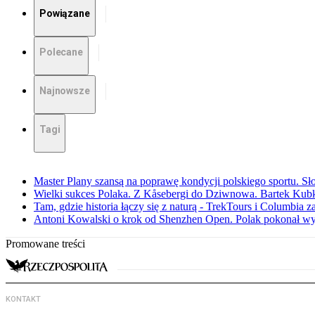
Powiązane
Polecane
Najnowsze
Tagi
Master Plany szansą na poprawę kondycji polskiego sportu. S
Wielki sukces Polaka. Z Kåsebergi do Dziwnowa. Bartek Kubk
Tam, gdzie historia łączy się z naturą - TrekTours i Columbia z
Antoni Kowalski o krok od Shenzhen Open. Polak pokonał w
Promowane treści
KONTAKT