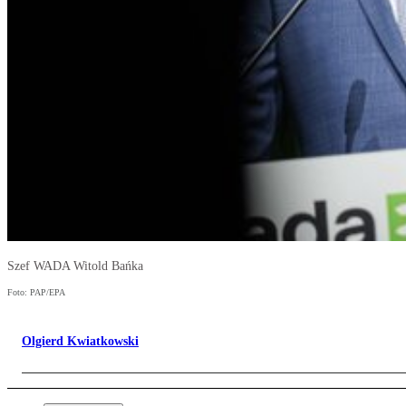
Szef WADA Witold Bańka
Foto: PAP/EPA
Olgierd Kwiatkowski