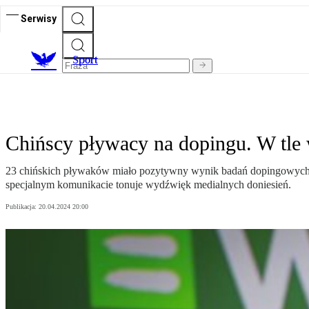
Serwisy
S
port
Chińscy pływacy na dopingu. W tle 
23 chińskich pływaków miało pozytywny wynik badań dopingowych 
specjalnym komunikacie tonuje wydźwięk medialnych doniesień.
Publikacja:
20.04.2024 20:00