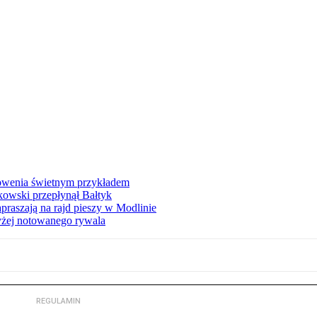
łowenia świetnym przykładem
owski przepłynął Bałtyk
apraszają na rajd pieszy w Modlinie
yżej notowanego rywala
REGULAMIN