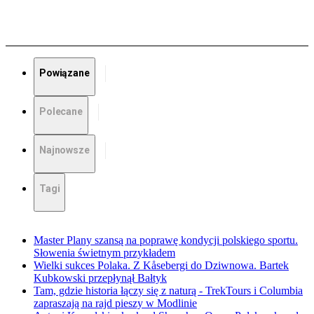
Powiązane
Polecane
Najnowsze
Tagi
Master Plany szansą na poprawę kondycji polskiego sportu.
Słowenia świetnym przykładem
Wielki sukces Polaka. Z Kåsebergi do Dziwnowa. Bartek
Kubkowski przepłynął Bałtyk
Tam, gdzie historia łączy się z naturą - TrekTours i Columbia
zapraszają na rajd pieszy w Modlinie