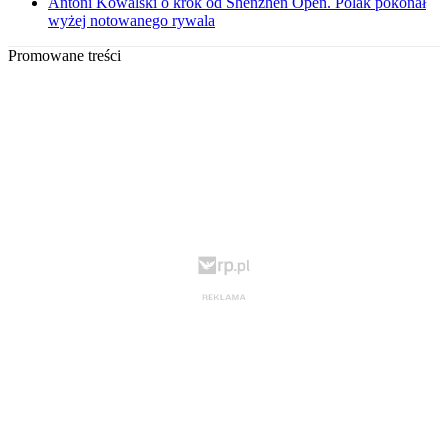
Antoni Kowalski o krok od Shenzhen Open. Polak pokonał
wyżej notowanego rywala
Promowane treści