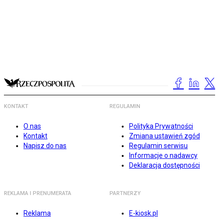
KONTAKT
REGULAMIN
O nas
Polityka Prywatności
Kontakt
Zmiana ustawień zgód
Napisz do nas
Regulamin serwisu
Informacje o nadawcy
Deklaracja dostępności
REKLAMA I PRENUMERATA
PARTNERZY
Reklama
E-kiosk.pl