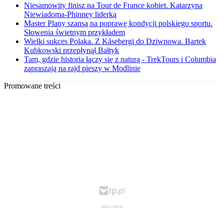
Niesamowity finisz na Tour de France kobiet. Katarzyna
Niewiadoma-Phinney liderką
Master Plany szansą na poprawę kondycji polskiego sportu.
Słowenia świetnym przykładem
Wielki sukces Polaka. Z Kåsebergi do Dziwnowa. Bartek
Kubkowski przepłynął Bałtyk
Tam, gdzie historia łączy się z naturą - TrekTours i Columbia
zapraszają na rajd pieszy w Modlinie
Promowane treści