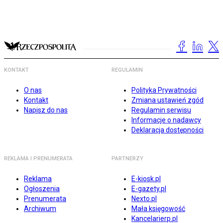
KONTAKT
REGULAMIN
O nas
Polityka Prywatności
Kontakt
Zmiana ustawień zgód
Napisz do nas
Regulamin serwisu
Informacje o nadawcy
Deklaracja dostępności
REKLAMA I PRENUMERATA
PARTNERZY
Reklama
E-kiosk.pl
Ogłoszenia
E-gazety.pl
Prenumerata
Nexto.pl
Archiwum
Mała księgowość
Kancelarierp.pl