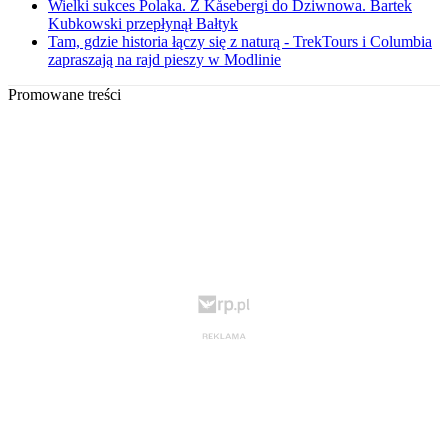
Wielki sukces Polaka. Z Kåsebergi do Dziwnowa. Bartek
Kubkowski przepłynął Bałtyk
Tam, gdzie historia łączy się z naturą - TrekTours i Columbia
zapraszają na rajd pieszy w Modlinie
Promowane treści