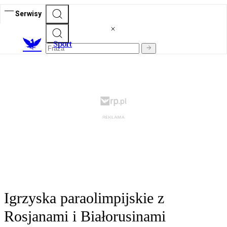
Serwisy
S
port
Igrzyska paraolimpijskie z
Rosjanami i Białorusinami