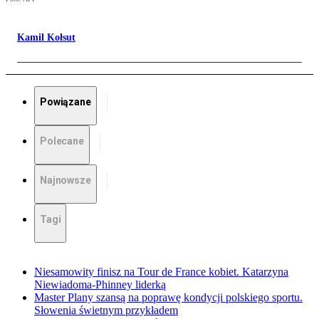
Kamil Kołsut
Powiązane
Polecane
Najnowsze
Tagi
Niesamowity finisz na Tour de France kobiet. Katarzyna
Niewiadoma-Phinney liderką
Master Plany szansą na poprawę kondycji polskiego sportu.
Słowenia świetnym przykładem