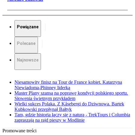
Powiązane
Polecane
Najnowsze
Niesamowity finisz na Tour de France kobiet. Katarzyna
Niewiadoma-Phinney liderką
Master Plany szansą na poprawę kondycji polskiego sportu.
Słowenia świetnym przykładem
Wielki sukces Polaka. Z Kåsebergi do Dziwnowa. Bartek
Kubkowski przepłynął Bałtyk
Tam, gdzie historia łączy się z naturą - TrekTours i Columbia
zapraszają na rajd pieszy w Modlinie
Promowane treści