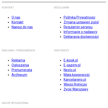
KONTAKT
REGULAMIN
O nas
Polityka Prywatności
Kontakt
Zmiana ustawień zgód
Napisz do nas
Regulamin serwisu
Informacje o nadawcy
Deklaracja dostępności
REKLAMA I PRENUMERATA
PARTNERZY
Reklama
E-kiosk.pl
Ogłoszenia
E-gazety.pl
Prenumerata
Nexto.pl
Archiwum
Mała księgowość
Kancelarierp.pl
Wieści Rolnicze
Życie Warszawy
NASZE WYDARZENIA