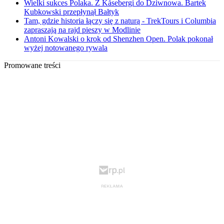
Wielki sukces Polaka. Z Kåsebergi do Dziwnowa. Bartek
Kubkowski przepłynął Bałtyk
Tam, gdzie historia łączy się z naturą - TrekTours i Columbia
zapraszają na rajd pieszy w Modlinie
Antoni Kowalski o krok od Shenzhen Open. Polak pokonał
wyżej notowanego rywala
Promowane treści