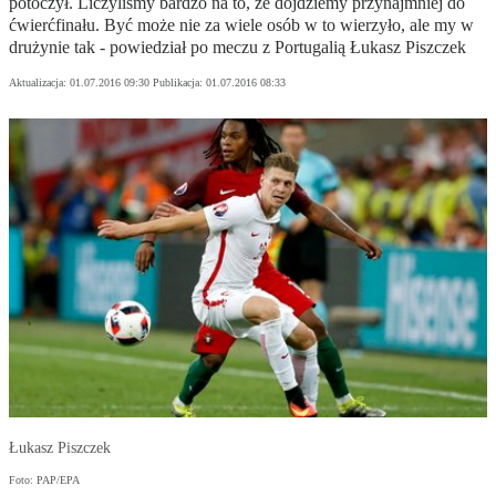
potoczył. Liczyliśmy bardzo na to, że dojdziemy przynajmniej do
ćwierćfinału. Być może nie za wiele osób w to wierzyło, ale my w
drużynie tak - powiedział po meczu z Portugalią Łukasz Piszczek
Aktualizacja:
01.07.2016 09:30
Publikacja:
01.07.2016 08:33
Łukasz Piszczek
Foto: PAP/EPA