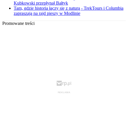
Kubkowski przepłynął Bałtyk
Tam, gdzie historia łączy się z naturą - TrekTours i Columbia
zapraszają na rajd pieszy w Modlinie
Promowane treści