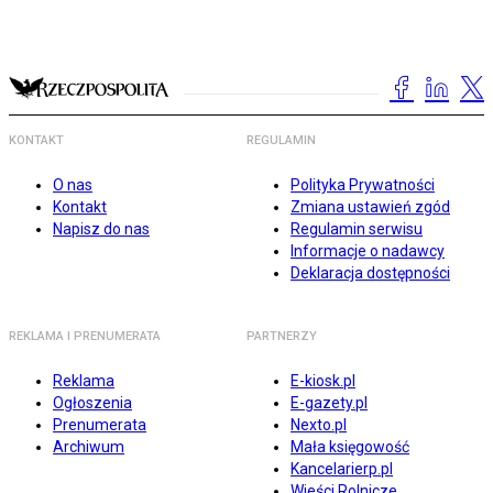
KONTAKT
REGULAMIN
O nas
Polityka Prywatności
Kontakt
Zmiana ustawień zgód
Napisz do nas
Regulamin serwisu
Informacje o nadawcy
Deklaracja dostępności
REKLAMA I PRENUMERATA
PARTNERZY
Reklama
E-kiosk.pl
Ogłoszenia
E-gazety.pl
Prenumerata
Nexto.pl
Archiwum
Mała księgowość
Kancelarierp.pl
Wieści Rolnicze