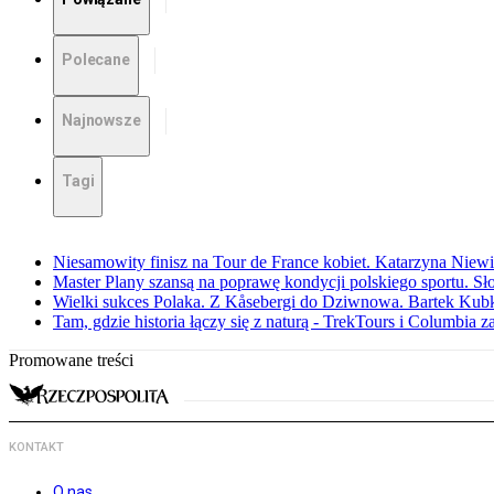
Polecane
Najnowsze
Tagi
Niesamowity finisz na Tour de France kobiet. Katarzyna Niew
Master Plany szansą na poprawę kondycji polskiego sportu. S
Wielki sukces Polaka. Z Kåsebergi do Dziwnowa. Bartek Kubk
Tam, gdzie historia łączy się z naturą - TrekTours i Columbia z
Promowane treści
KONTAKT
O nas