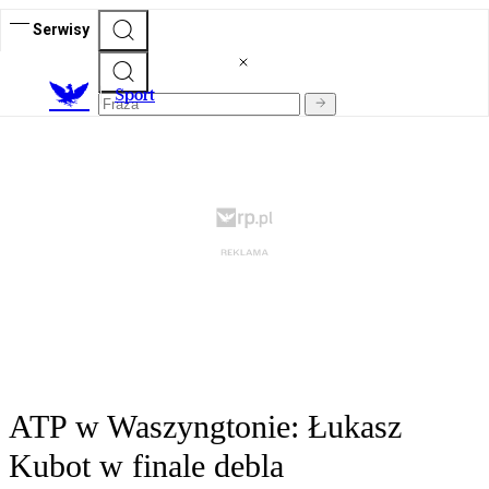
Serwisy
S
port
ATP w Waszyngtonie: Łukasz
Kubot w finale debla