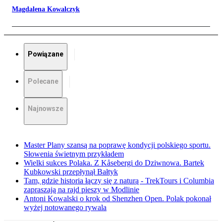
Magdalena Kowalczyk
Powiązane
Polecane
Najnowsze
Master Plany szansą na poprawę kondycji polskiego sportu.
Słowenia świetnym przykładem
Wielki sukces Polaka. Z Kåsebergi do Dziwnowa. Bartek
Kubkowski przepłynął Bałtyk
Tam, gdzie historia łączy się z naturą - TrekTours i Columbia
zapraszają na rajd pieszy w Modlinie
Antoni Kowalski o krok od Shenzhen Open. Polak pokonał
wyżej notowanego rywala