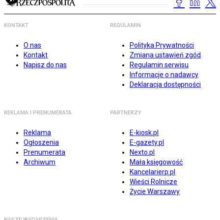
KONTAKT
REGULAMIN
O nas
Polityka Prywatności
Kontakt
Zmiana ustawień zgód
Napisz do nas
Regulamin serwisu
Informacje o nadawcy
Deklaracja dostępności
REKLAMA I PRENUMERATA
PARTNERZY
Reklama
E-kiosk.pl
Ogłoszenia
E-gazety.pl
Prenumerata
Nexto.pl
Archiwum
Mała księgowość
Kancelarierp.pl
Wieści Rolnicze
Życie Warszawy
NASZE WYDARZENIA