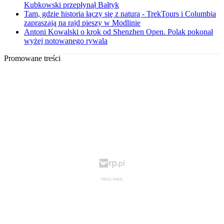
Kubkowski przepłynął Bałtyk
Tam, gdzie historia łączy się z naturą - TrekTours i Columbia
zapraszają na rajd pieszy w Modlinie
Antoni Kowalski o krok od Shenzhen Open. Polak pokonał
wyżej notowanego rywala
Promowane treści