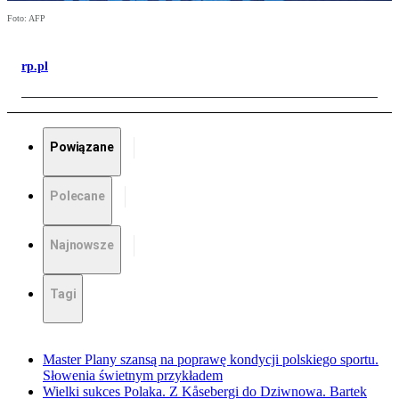
Foto: AFP
rp.pl
Powiązane
Polecane
Najnowsze
Tagi
Master Plany szansą na poprawę kondycji polskiego sportu.
Słowenia świetnym przykładem
Wielki sukces Polaka. Z Kåsebergi do Dziwnowa. Bartek