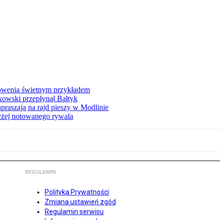
łowenia świetnym przykładem
owski przepłynął Bałtyk
apraszają na rajd pieszy w Modlinie
yżej notowanego rywala
REGULAMIN
Polityka Prywatności
Zmiana ustawień zgód
Regulamin serwisu