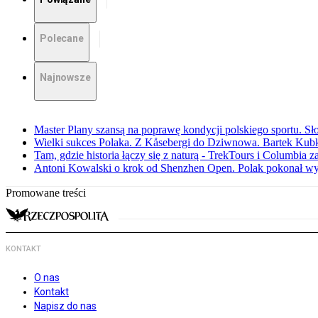
Polecane
Najnowsze
Master Plany szansą na poprawę kondycji polskiego sportu. S
Wielki sukces Polaka. Z Kåsebergi do Dziwnowa. Bartek Kubk
Tam, gdzie historia łączy się z naturą - TrekTours i Columbia z
Antoni Kowalski o krok od Shenzhen Open. Polak pokonał w
Promowane treści
KONTAKT
O nas
Kontakt
Napisz do nas