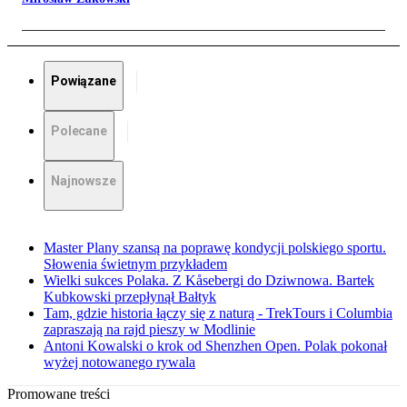
Powiązane
Polecane
Najnowsze
Master Plany szansą na poprawę kondycji polskiego sportu.
Słowenia świetnym przykładem
Wielki sukces Polaka. Z Kåsebergi do Dziwnowa. Bartek
Kubkowski przepłynął Bałtyk
Tam, gdzie historia łączy się z naturą - TrekTours i Columbia
zapraszają na rajd pieszy w Modlinie
Antoni Kowalski o krok od Shenzhen Open. Polak pokonał
wyżej notowanego rywala
Promowane treści