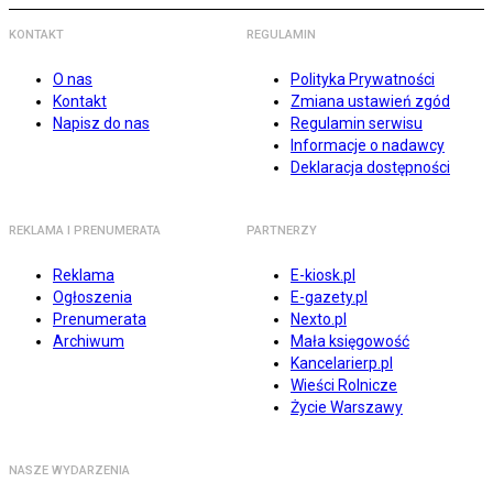
KONTAKT
REGULAMIN
O nas
Polityka Prywatności
Kontakt
Zmiana ustawień zgód
Napisz do nas
Regulamin serwisu
Informacje o nadawcy
Deklaracja dostępności
REKLAMA I PRENUMERATA
PARTNERZY
Reklama
E-kiosk.pl
Ogłoszenia
E-gazety.pl
Prenumerata
Nexto.pl
Archiwum
Mała księgowość
Kancelarierp.pl
Wieści Rolnicze
Życie Warszawy
NASZE WYDARZENIA