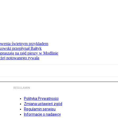
łowenia świetnym przykładem
owski przepłynął Bałtyk
apraszają na rajd pieszy w Modlinie
yżej notowanego rywala
REGULAMIN
Polityka Prywatności
Zmiana ustawień zgód
Regulamin serwisu
Informacje o nadawcy