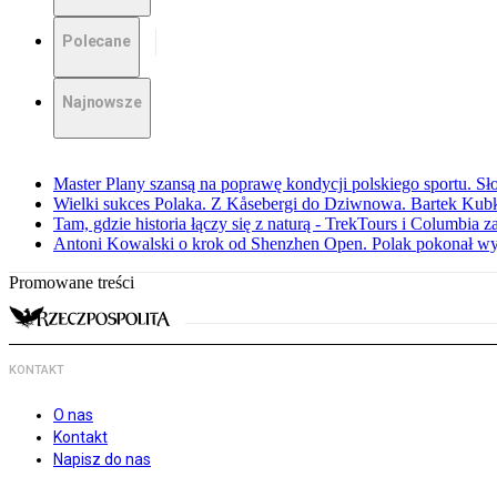
Polecane
Najnowsze
Master Plany szansą na poprawę kondycji polskiego sportu. S
Wielki sukces Polaka. Z Kåsebergi do Dziwnowa. Bartek Kubk
Tam, gdzie historia łączy się z naturą - TrekTours i Columbia z
Antoni Kowalski o krok od Shenzhen Open. Polak pokonał w
Promowane treści
KONTAKT
O nas
Kontakt
Napisz do nas