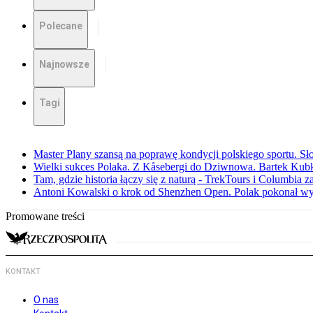
Polecane
Najnowsze
Tagi
Master Plany szansą na poprawę kondycji polskiego sportu. S
Wielki sukces Polaka. Z Kåsebergi do Dziwnowa. Bartek Kubk
Tam, gdzie historia łączy się z naturą - TrekTours i Columbia z
Antoni Kowalski o krok od Shenzhen Open. Polak pokonał w
Promowane treści
KONTAKT
O nas