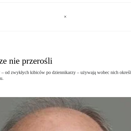
e nie przerośli
cy – od zwykłych kibiców po dziennikarzy – używają wobec nich okre
u.