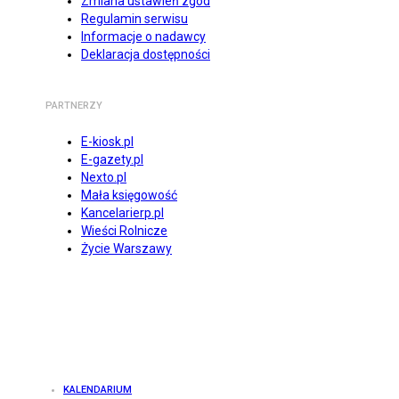
Zmiana ustawień zgód
Regulamin serwisu
Informacje o nadawcy
Deklaracja dostępności
PARTNERZY
E-kiosk.pl
E-gazety.pl
Nexto.pl
Mała księgowość
Kancelarierp.pl
Wieści Rolnicze
Życie Warszawy
KALENDARIUM