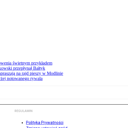
łowenia świetnym przykładem
owski przepłynął Bałtyk
apraszają na rajd pieszy w Modlinie
yżej notowanego rywala
REGULAMIN
Polityka Prywatności