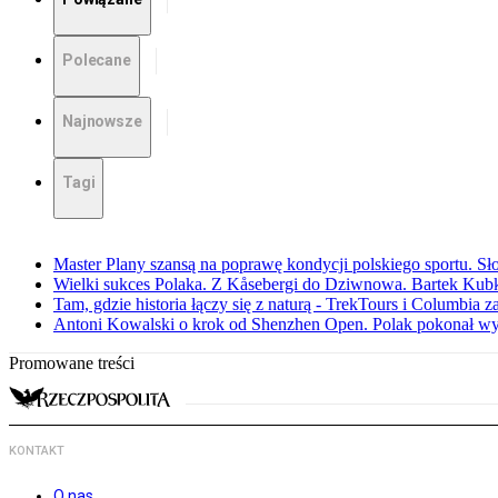
Polecane
Najnowsze
Tagi
Master Plany szansą na poprawę kondycji polskiego sportu. S
Wielki sukces Polaka. Z Kåsebergi do Dziwnowa. Bartek Kubk
Tam, gdzie historia łączy się z naturą - TrekTours i Columbia z
Antoni Kowalski o krok od Shenzhen Open. Polak pokonał w
Promowane treści
KONTAKT
O nas