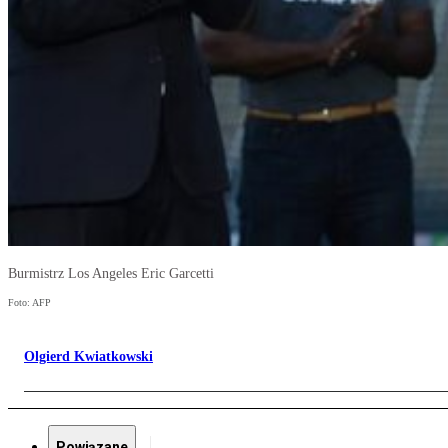
Burmistrz Los Angeles Eric Garcetti
Foto: AFP
Olgierd Kwiatkowski
Powiązane