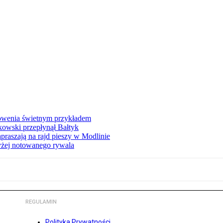
łowenia świetnym przykładem
owski przepłynął Bałtyk
apraszają na rajd pieszy w Modlinie
yżej notowanego rywala
REGULAMIN
Polityka Prywatności