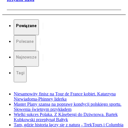
Powiązane
Polecane
Najnowsze
Tagi
Niesamowity finisz na Tour de France kobiet. Katarzyna
Niewiadoma-Phinney liderką
Master Plany szansą na poprawę kondycji polskiego sportu.
Słowenia świetnym przykładem
Wielki sukces Polaka. Z Kåsebergi do Dziwnowa. Bartek
Kubkowski przepłynął Bałtyk
Tam, gdzie historia łączy się z naturą - TrekTours i Columbia