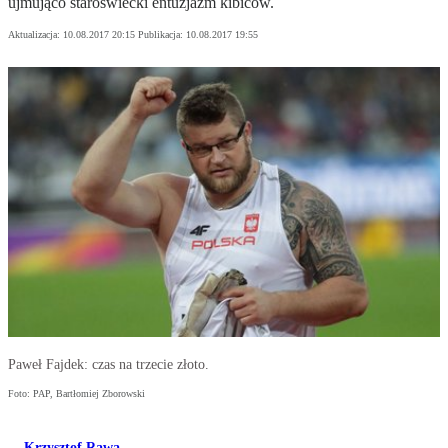
ujmująco staroświecki entuzjazm kibiców.
Aktualizacja:
10.08.2017 20:15
Publikacja:
10.08.2017 19:55
Paweł Fajdek: czas na trzecie złoto.
Foto: PAP, Bartłomiej Zborowski
Krzysztof Rawa