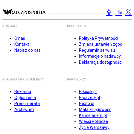
KONTAKT
REGULAMIN
O nas
Polityka Prywatności
Kontakt
Zmiana ustawień zgód
Napisz do nas
Regulamin serwisu
Informacje o nadawcy
Deklaracja dostępności
REKLAMA I PRENUMERATA
PARTNERZY
Reklama
E-kiosk.pl
Ogłoszenia
E-gazety.pl
Prenumerata
Nexto.pl
Archiwum
Mała księgowość
Kancelarierp.pl
Wieści Rolnicze
Życie Warszawy