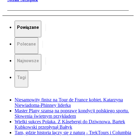
Powiązane
Polecane
Najnowsze
Tagi
Niesamowity finisz na Tour de France kobiet. Katarzyna
Niewiadoma-Phinney liderką
Master Plany szansą na poprawę kondycji polskiego sportu.
Słowenia świetnym przykładem
Wielki sukces Polaka. Z Kåsebergi do Dziwnowa. Bartek
Kubkowski przepłynął Bałtyk
Tam, gdzie historia łączy się z naturą - TrekTours i Columbia