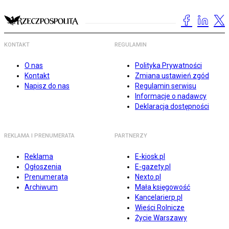
KONTAKT
REGULAMIN
O nas
Polityka Prywatności
Kontakt
Zmiana ustawień zgód
Napisz do nas
Regulamin serwisu
Informacje o nadawcy
Deklaracja dostępności
REKLAMA I PRENUMERATA
PARTNERZY
Reklama
E-kiosk.pl
Ogłoszenia
E-gazety.pl
Prenumerata
Nexto.pl
Archiwum
Mała księgowość
Kancelarierp.pl
Wieści Rolnicze
Życie Warszawy