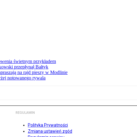
łowenia świetnym przykładem
owski przepłynął Bałtyk
apraszają na rajd pieszy w Modlinie
yżej notowanego rywala
REGULAMIN
Polityka Prywatności
Zmiana ustawień zgód