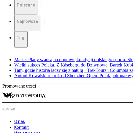
Polecane
Najnowsze
Tagi
Master Plany szansą na poprawę kondycji polskiego sportu. S
Wielki sukces Polaka. Z Kåsebergi do Dziwnowa. Bartek Kubk
Tam, gdzie historia łączy się z naturą - TrekTours i Columbia z
Antoni Kowalski o krok od Shenzhen Open. Polak pokonał w
Promowane treści
KONTAKT
O nas
Kontakt