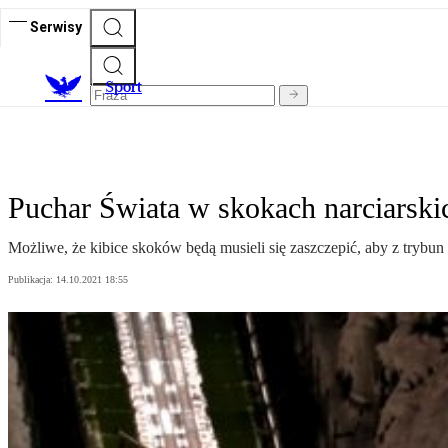
Serwisy
S
port
Puchar Świata w skokach narciarski
Możliwe, że kibice skoków będą musieli się zaszczepić, aby z trybu
Publikacja:
14.10.2021 18:55