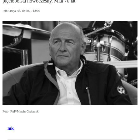
pięcioboista nowoczesny. Miał 70 lat.
Publikacja:
05.10.2021 13:06
Foto: PAP/Marcin Gadomski
mk