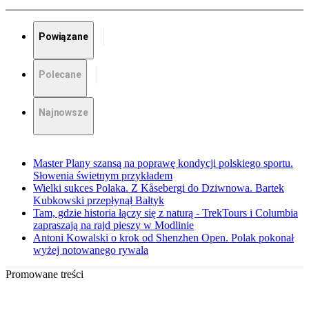
Powiązane
Polecane
Najnowsze
Master Plany szansą na poprawę kondycji polskiego sportu.
Słowenia świetnym przykładem
Wielki sukces Polaka. Z Kåsebergi do Dziwnowa. Bartek
Kubkowski przepłynął Bałtyk
Tam, gdzie historia łączy się z naturą - TrekTours i Columbia
zapraszają na rajd pieszy w Modlinie
Antoni Kowalski o krok od Shenzhen Open. Polak pokonał
wyżej notowanego rywala
Promowane treści