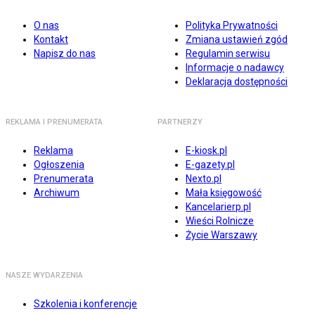
O nas
Polityka Prywatności
Kontakt
Zmiana ustawień zgód
Napisz do nas
Regulamin serwisu
Informacje o nadawcy
Deklaracja dostępności
REKLAMA I PRENUMERATA
PARTNERZY
Reklama
E-kiosk.pl
Ogłoszenia
E-gazety.pl
Prenumerata
Nexto.pl
Archiwum
Mała księgowość
Kancelarierp.pl
Wieści Rolnicze
Życie Warszawy
NASZE WYDARZENIA
Szkolenia i konferencje