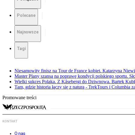
Polecane
Najnowsze
Tagi
Niesamowity finisz na Tour de France kobiet. Katarzyna Niew
Master Plany szansą na poprawę kondycji polskiego sportu. S
Wielki sukces Polaka. Z Kåsebergi do Dziwnowa. Bartek Kubk
Tam, gdzie historia łączy się z naturą - TrekTours i Columbia z
Promowane treści
KONTAKT
O nas