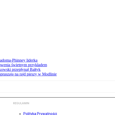
iadoma-Phinney liderką
łowenia świetnym przykładem
owski przepłynął Bałtyk
apraszają na rajd pieszy w Modlinie
REGULAMIN
Polityka Prywatności