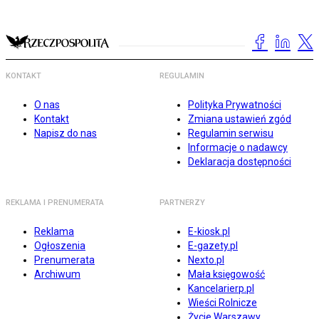
KONTAKT
REGULAMIN
O nas
Polityka Prywatności
Kontakt
Zmiana ustawień zgód
Napisz do nas
Regulamin serwisu
Informacje o nadawcy
Deklaracja dostępności
REKLAMA I PRENUMERATA
PARTNERZY
Reklama
E-kiosk.pl
Ogłoszenia
E-gazety.pl
Prenumerata
Nexto.pl
Archiwum
Mała księgowość
Kancelarierp.pl
Wieści Rolnicze
Życie Warszawy