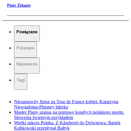
Piotr Żelazny
Powiązane
Polecane
Najnowsze
Tagi
Niesamowity finisz na Tour de France kobiet. Katarzyna
Niewiadoma-Phinney liderką
Master Plany szansą na poprawę kondycji polskiego sportu.
Słowenia świetnym przykładem
Wielki sukces Polaka. Z Kåsebergi do Dziwnowa. Bartek
Kubkowski przepłynął Bałtyk