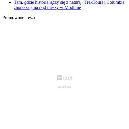
Tam, gdzie historia łączy się z naturą - TrekTours i Columbia
zapraszają na rajd pieszy w Modlinie
Promowane treści