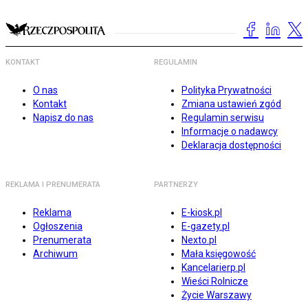
KONTAKT
REGULAMIN
O nas
Polityka Prywatności
Kontakt
Zmiana ustawień zgód
Napisz do nas
Regulamin serwisu
Informacje o nadawcy
Deklaracja dostępności
REKLAMA I PRENUMERATA
PARTNERZY
Reklama
E-kiosk.pl
Ogłoszenia
E-gazety.pl
Prenumerata
Nexto.pl
Archiwum
Mała księgowość
Kancelarierp.pl
Wieści Rolnicze
Życie Warszawy