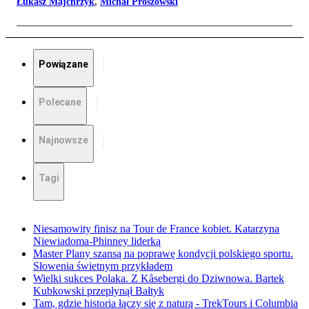
Łukasz Majchrzyk
,
Michał Proszowski
Powiązane
Polecane
Najnowsze
Tagi
Niesamowity finisz na Tour de France kobiet. Katarzyna
Niewiadoma-Phinney liderką
Master Plany szansą na poprawę kondycji polskiego sportu.
Słowenia świetnym przykładem
Wielki sukces Polaka. Z Kåsebergi do Dziwnowa. Bartek
Kubkowski przepłynął Bałtyk
Tam, gdzie historia łączy się z naturą - TrekTours i Columbia