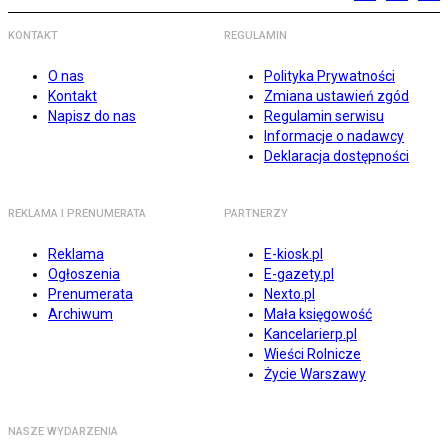
KONTAKT
REGULAMIN
O nas
Polityka Prywatności
Kontakt
Zmiana ustawień zgód
Napisz do nas
Regulamin serwisu
Informacje o nadawcy
Deklaracja dostępności
REKLAMA I PRENUMERATA
PARTNERZY
Reklama
E-kiosk.pl
Ogłoszenia
E-gazety.pl
Prenumerata
Nexto.pl
Archiwum
Mała księgowość
Kancelarierp.pl
Wieści Rolnicze
Życie Warszawy
NASZE WYDARZENIA