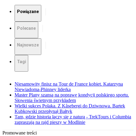
Powiązane
Polecane
Najnowsze
Tagi
Niesamowity finisz na Tour de France kobiet. Katarzyna
Niewiadoma-Phinney liderką
Master Plany szansą na poprawę kondycji polskiego sportu.
Słowenia świetnym przykładem
Wielki sukces Polaka. Z Kåsebergi do Dziwnowa. Bartek
Kubkowski przepłynął Bałtyk
Tam, gdzie historia łączy się z naturą - TrekTours i Columbia
zapraszają na rajd pieszy w Modlinie
Promowane treści