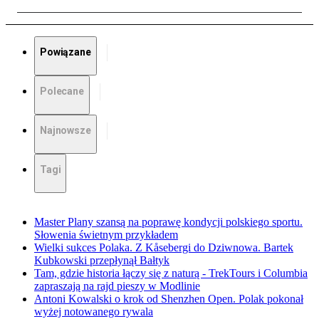
Powiązane
Polecane
Najnowsze
Tagi
Master Plany szansą na poprawę kondycji polskiego sportu.
Słowenia świetnym przykładem
Wielki sukces Polaka. Z Kåsebergi do Dziwnowa. Bartek
Kubkowski przepłynął Bałtyk
Tam, gdzie historia łączy się z naturą - TrekTours i Columbia
zapraszają na rajd pieszy w Modlinie
Antoni Kowalski o krok od Shenzhen Open. Polak pokonał
wyżej notowanego rywala