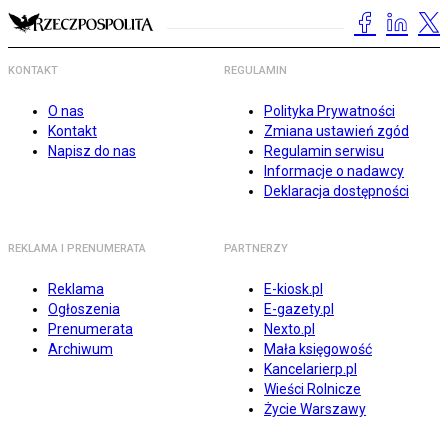
KONTAKT
REGULAMIN
O nas
Polityka Prywatności
Kontakt
Zmiana ustawień zgód
Napisz do nas
Regulamin serwisu
Informacje o nadawcy
Deklaracja dostępności
REKLAMA I PRENUMERATA
PARTNERZY
Reklama
E-kiosk.pl
Ogłoszenia
E-gazety.pl
Prenumerata
Nexto.pl
Archiwum
Mała księgowość
Kancelarierp.pl
Wieści Rolnicze
Życie Warszawy