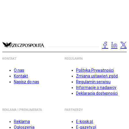
KONTAKT
REGULAMIN
O nas
Polityka Prywatności
Kontakt
Zmiana ustawień zgód
Napisz do nas
Regulamin serwisu
Informacje o nadawcy
Deklaracja dostępności
REKLAMA I PRENUMERATA
PARTNERZY
Reklama
E-kiosk.pl
Ogłoszenia
E-gazety.pl