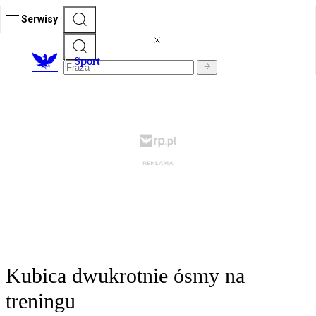
Serwisy
S
port
Kubica dwukrotnie ósmy na
treningu