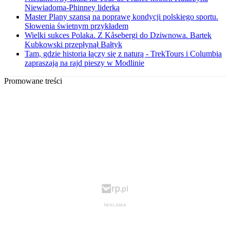
Niewiadoma-Phinney liderką
Master Plany szansą na poprawę kondycji polskiego sportu.
Słowenia świetnym przykładem
Wielki sukces Polaka. Z Kåsebergi do Dziwnowa. Bartek
Kubkowski przepłynął Bałtyk
Tam, gdzie historia łączy się z naturą - TrekTours i Columbia
zapraszają na rajd pieszy w Modlinie
Promowane treści