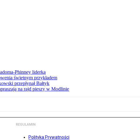
iadoma-Phinney liderką
łowenia świetnym przykładem
owski przepłynął Bałtyk
apraszają na rajd pieszy w Modlinie
REGULAMIN
Polityka Prywatności