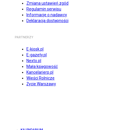
Zmiana ustawień zgód
Regulamin serwisu
Informacje o nadawcy
Deklaracja dostępności
PARTNERZY
E-kiosk.pl
E-gazety.pl
Nexto.pl
Mała księgowość
Kancelarierp.pl
Wieści Rolnicze
Życie Warszawy
KALENDARIUM