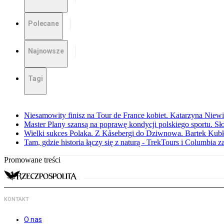
Polecane
Najnowsze
Tagi
Niesamowity finisz na Tour de France kobiet. Katarzyna Niew
Master Plany szansą na poprawę kondycji polskiego sportu. S
Wielki sukces Polaka. Z Kåsebergi do Dziwnowa. Bartek Kubk
Tam, gdzie historia łączy się z naturą - TrekTours i Columbia z
Promowane treści
KONTAKT
O nas