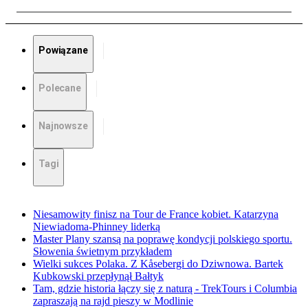
Powiązane
Polecane
Najnowsze
Tagi
Niesamowity finisz na Tour de France kobiet. Katarzyna
Niewiadoma-Phinney liderką
Master Plany szansą na poprawę kondycji polskiego sportu.
Słowenia świetnym przykładem
Wielki sukces Polaka. Z Kåsebergi do Dziwnowa. Bartek
Kubkowski przepłynął Bałtyk
Tam, gdzie historia łączy się z naturą - TrekTours i Columbia
zapraszają na rajd pieszy w Modlinie