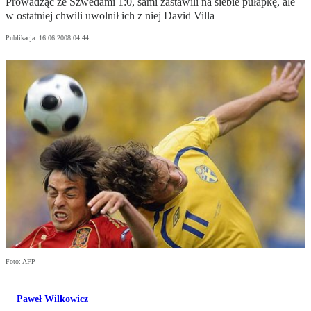
Prowadząc ze Szwedami 1:0, sami zastawili na siebie pułapkę, ale
w ostatniej chwili uwolnił ich z niej David Villa
Publikacja:
16.06.2008 04:44
Foto: AFP
Paweł Wilkowicz