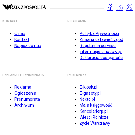
KONTAKT
REGULAMIN
O nas
Polityka Prywatności
Kontakt
Zmiana ustawień zgód
Napisz do nas
Regulamin serwisu
Informacje o nadawcy
Deklaracja dostępności
REKLAMA I PRENUMERATA
PARTNERZY
Reklama
E-kiosk.pl
Ogłoszenia
E-gazety.pl
Prenumerata
Nexto.pl
Archiwum
Mała księgowość
Kancelarierp.pl
Wieści Rolnicze
Życie Warszawy