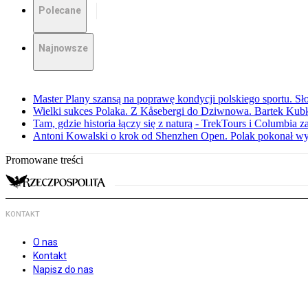
Polecane
Najnowsze
Master Plany szansą na poprawę kondycji polskiego sportu. S
Wielki sukces Polaka. Z Kåsebergi do Dziwnowa. Bartek Kubk
Tam, gdzie historia łączy się z naturą - TrekTours i Columbia z
Antoni Kowalski o krok od Shenzhen Open. Polak pokonał w
Promowane treści
KONTAKT
O nas
Kontakt
Napisz do nas