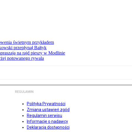
łowenia świetnym przykładem
owski przepłynął Bałtyk
apraszają na rajd pieszy w Modlinie
yżej notowanego rywala
REGULAMIN
Polityka Prywatności
Zmiana ustawień zgód
Regulamin serwisu
Informacje o nadawcy
Deklaracja dostępności