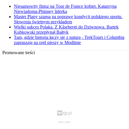
Niesamowity finisz na Tour de France kobiet. Katarzyna
Niewiadoma-Phinney liderką
Master Plany szansą na poprawę kondycji polskiego sportu.
Słowenia świetnym przykładem
Wielki sukces Polaka. Z Kåsebergi do Dziwnowa. Bartek
Kubkowski przepłynął Bałtyk
Tam, gdzie historia łączy się z naturą - TrekTours i Columbia
zapraszają na rajd pieszy w Modlinie
Promowane treści