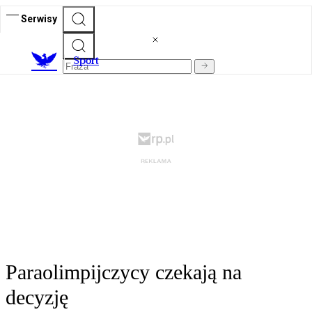
Serwisy
S
port
Paraolimpijczycy czekają na
decyzję