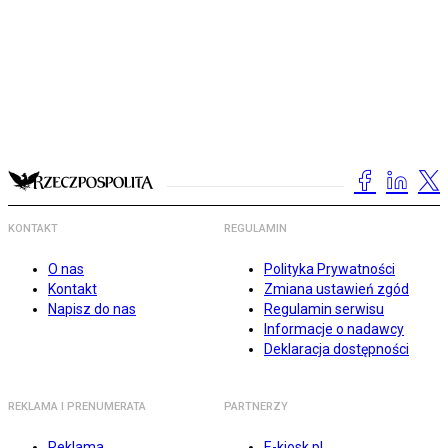
KONTAKT
REGULAMIN
O nas
Polityka Prywatności
Kontakt
Zmiana ustawień zgód
Napisz do nas
Regulamin serwisu
Informacje o nadawcy
Deklaracja dostępności
REKLAMA I PRENUMERATA
PARTNERZY
Reklama
E-kiosk.pl