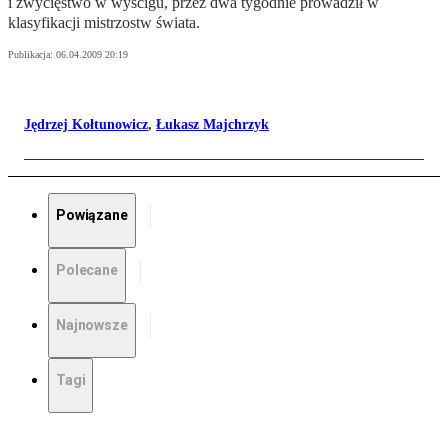
i zwycięstwo w wyścigu, przez dwa tygodnie prowadził w
klasyfikacji mistrzostw świata.
Publikacja:
06.04.2009 20:19
Jędrzej Kołtunowicz
,
Łukasz Majchrzyk
Powiązane
Polecane
Najnowsze
Tagi