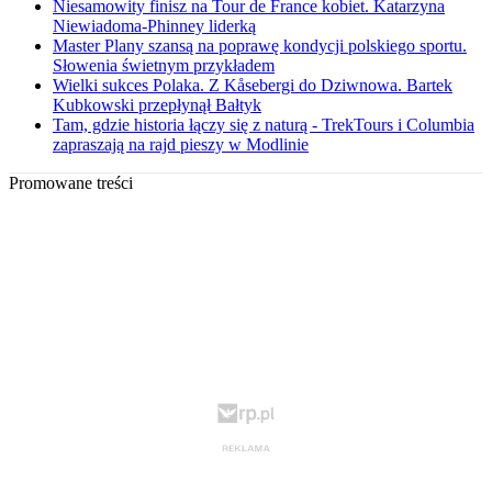
Niesamowity finisz na Tour de France kobiet. Katarzyna
Niewiadoma-Phinney liderką
Master Plany szansą na poprawę kondycji polskiego sportu.
Słowenia świetnym przykładem
Wielki sukces Polaka. Z Kåsebergi do Dziwnowa. Bartek
Kubkowski przepłynął Bałtyk
Tam, gdzie historia łączy się z naturą - TrekTours i Columbia
zapraszają na rajd pieszy w Modlinie
Promowane treści