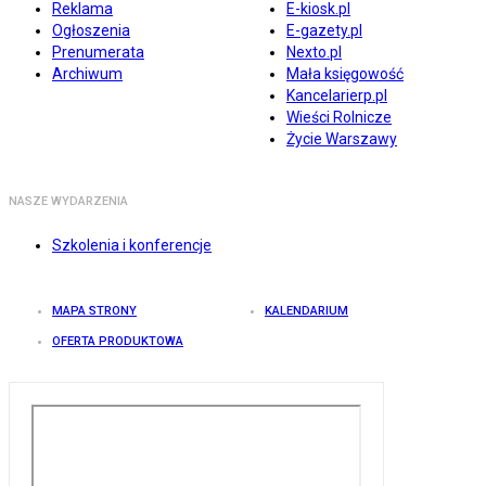
Reklama
E-kiosk.pl
Ogłoszenia
E-gazety.pl
Prenumerata
Nexto.pl
Archiwum
Mała księgowość
Kancelarierp.pl
Wieści Rolnicze
Życie Warszawy
NASZE WYDARZENIA
Szkolenia i konferencje
MAPA STRONY
KALENDARIUM
OFERTA PRODUKTOWA