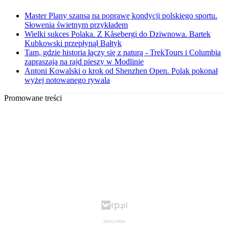
Master Plany szansą na poprawę kondycji polskiego sportu.
Słowenia świetnym przykładem
Wielki sukces Polaka. Z Kåsebergi do Dziwnowa. Bartek
Kubkowski przepłynął Bałtyk
Tam, gdzie historia łączy się z naturą - TrekTours i Columbia
zapraszają na rajd pieszy w Modlinie
Antoni Kowalski o krok od Shenzhen Open. Polak pokonał
wyżej notowanego rywala
Promowane treści