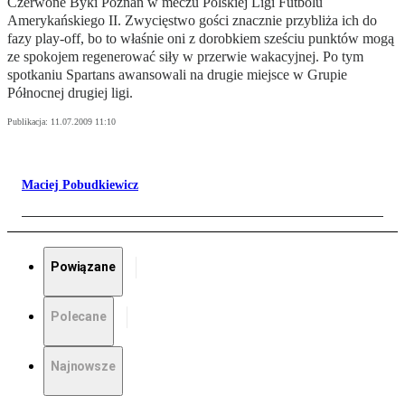
Czerwone Byki Poznań w meczu Polskiej Ligi Futbolu
Amerykańskiego II. Zwycięstwo gości znacznie przybliża ich do
fazy play-off, bo to właśnie oni z dorobkiem sześciu punktów mogą
ze spokojem regenerować siły w przerwie wakacyjnej. Po tym
spotkaniu Spartans awansowali na drugie miejsce w Grupie
Północnej drugiej ligi.
Publikacja:
11.07.2009 11:10
Maciej Pobudkiewicz
Powiązane
Polecane
Najnowsze