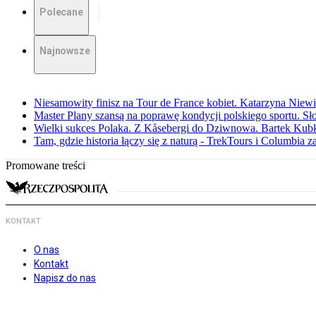
Polecane
Najnowsze
Niesamowity finisz na Tour de France kobiet. Katarzyna Niew
Master Plany szansą na poprawę kondycji polskiego sportu. S
Wielki sukces Polaka. Z Kåsebergi do Dziwnowa. Bartek Kubk
Tam, gdzie historia łączy się z naturą - TrekTours i Columbia z
Promowane treści
KONTAKT
O nas
Kontakt
Napisz do nas