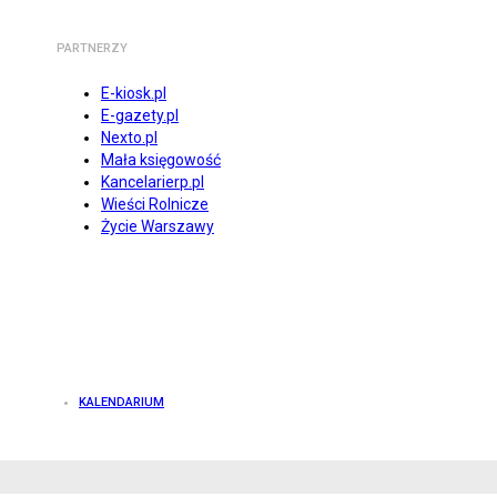
PARTNERZY
E-kiosk.pl
E-gazety.pl
Nexto.pl
Mała księgowość
Kancelarierp.pl
Wieści Rolnicze
Życie Warszawy
KALENDARIUM