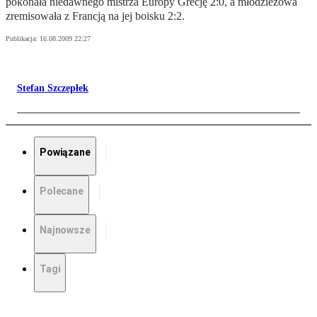
pokonała niedawnego mistrza Europy Grecję 2:0, a młodzieżowa
zremisowała z Francją na jej boisku 2:2.
Publikacja:
16.08.2009 22:27
Stefan Szczepłek
Powiązane
Polecane
Najnowsze
Tagi