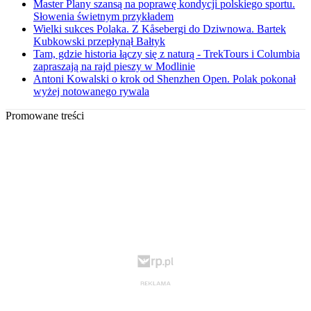
Master Plany szansą na poprawę kondycji polskiego sportu.
Słowenia świetnym przykładem
Wielki sukces Polaka. Z Kåsebergi do Dziwnowa. Bartek
Kubkowski przepłynął Bałtyk
Tam, gdzie historia łączy się z naturą - TrekTours i Columbia
zapraszają na rajd pieszy w Modlinie
Antoni Kowalski o krok od Shenzhen Open. Polak pokonał
wyżej notowanego rywala
Promowane treści