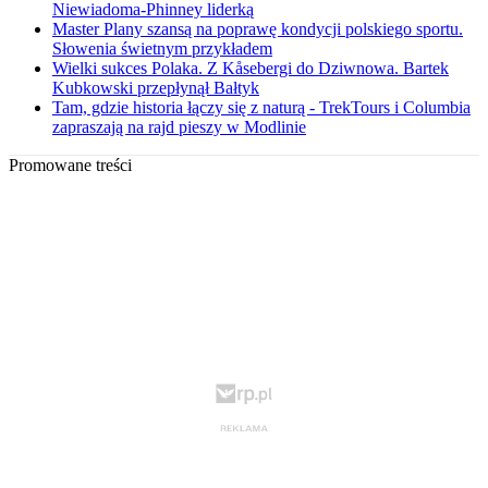
Niewiadoma-Phinney liderką
Master Plany szansą na poprawę kondycji polskiego sportu.
Słowenia świetnym przykładem
Wielki sukces Polaka. Z Kåsebergi do Dziwnowa. Bartek
Kubkowski przepłynął Bałtyk
Tam, gdzie historia łączy się z naturą - TrekTours i Columbia
zapraszają na rajd pieszy w Modlinie
Promowane treści