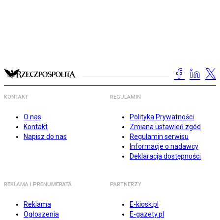
KONTAKT
REGULAMIN
O nas
Polityka Prywatności
Kontakt
Zmiana ustawień zgód
Napisz do nas
Regulamin serwisu
Informacje o nadawcy
Deklaracja dostępności
REKLAMA I PRENUMERATA
PARTNERZY
Reklama
E-kiosk.pl
Ogłoszenia
E-gazety.pl