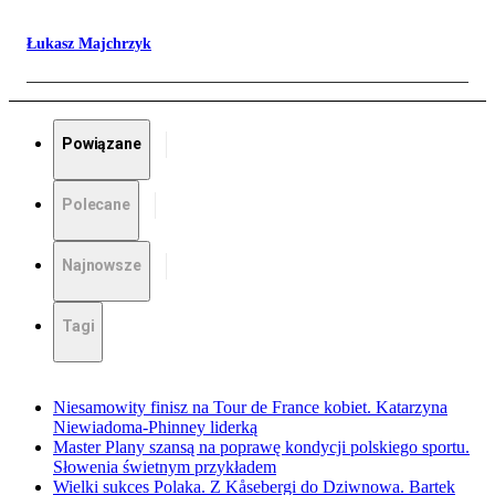
Łukasz Majchrzyk
Powiązane
Polecane
Najnowsze
Tagi
Niesamowity finisz na Tour de France kobiet. Katarzyna
Niewiadoma-Phinney liderką
Master Plany szansą na poprawę kondycji polskiego sportu.
Słowenia świetnym przykładem
Wielki sukces Polaka. Z Kåsebergi do Dziwnowa. Bartek