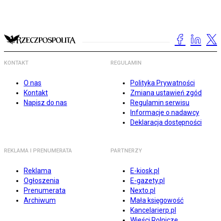
KONTAKT
REGULAMIN
O nas
Polityka Prywatności
Kontakt
Zmiana ustawień zgód
Napisz do nas
Regulamin serwisu
Informacje o nadawcy
Deklaracja dostępności
REKLAMA I PRENUMERATA
PARTNERZY
Reklama
E-kiosk.pl
Ogłoszenia
E-gazety.pl
Prenumerata
Nexto.pl
Archiwum
Mała księgowość
Kancelarierp.pl
Wieści Rolnicze