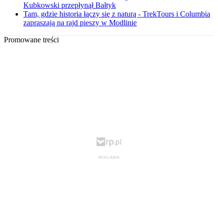
Kubkowski przepłynął Bałtyk
Tam, gdzie historia łączy się z naturą - TrekTours i Columbia
zapraszają na rajd pieszy w Modlinie
Promowane treści