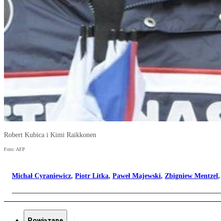
Robert Kubica i Kimi Raikkonen
Foto: AFP
Michał Cyraniewicz
,
Piotr Litka
,
Paweł Majewski
,
Zbigniew Mentzel
Powiązane