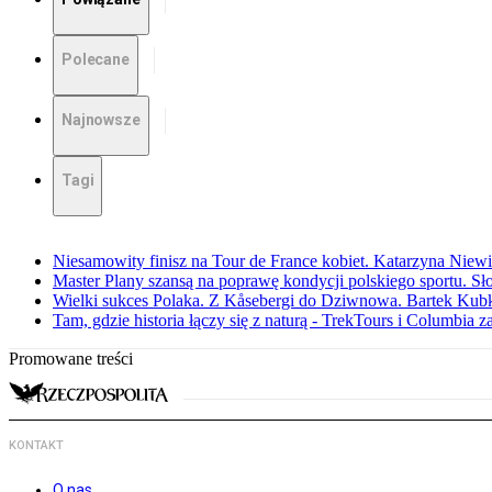
Polecane
Najnowsze
Tagi
Niesamowity finisz na Tour de France kobiet. Katarzyna Niew
Master Plany szansą na poprawę kondycji polskiego sportu. S
Wielki sukces Polaka. Z Kåsebergi do Dziwnowa. Bartek Kubk
Tam, gdzie historia łączy się z naturą - TrekTours i Columbia z
Promowane treści
KONTAKT
O nas