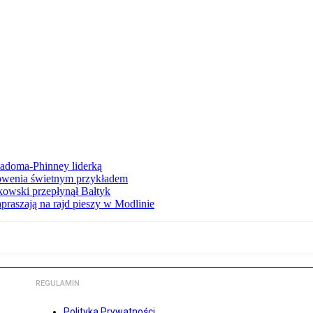
iadoma-Phinney liderką
łowenia świetnym przykładem
owski przepłynął Bałtyk
apraszają na rajd pieszy w Modlinie
REGULAMIN
Polityka Prywatności