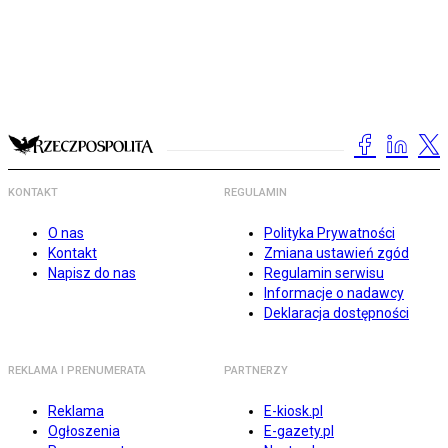
KONTAKT
REGULAMIN
O nas
Polityka Prywatności
Kontakt
Zmiana ustawień zgód
Napisz do nas
Regulamin serwisu
Informacje o nadawcy
Deklaracja dostępności
REKLAMA I PRENUMERATA
PARTNERZY
Reklama
E-kiosk.pl
Ogłoszenia
E-gazety.pl