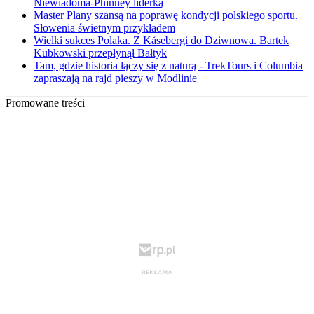
Niewiadoma-Phinney liderką
Master Plany szansą na poprawę kondycji polskiego sportu.
Słowenia świetnym przykładem
Wielki sukces Polaka. Z Kåsebergi do Dziwnowa. Bartek
Kubkowski przepłynął Bałtyk
Tam, gdzie historia łączy się z naturą - TrekTours i Columbia
zapraszają na rajd pieszy w Modlinie
Promowane treści