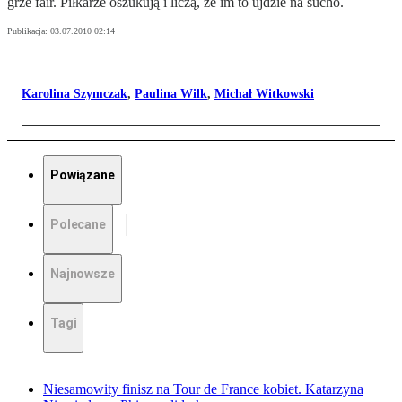
grze fair. Piłkarze oszukują i liczą, że im to ujdzie na sucho.
Publikacja:
03.07.2010 02:14
Karolina Szymczak
,
Paulina Wilk
,
Michał Witkowski
Powiązane
Polecane
Najnowsze
Tagi
Niesamowity finisz na Tour de France kobiet. Katarzyna