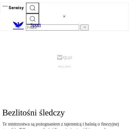
Serwisy
S
port
Bezlitośni śledczy
Te mistrzostwa są pożegnaniem z tajemnicą i baśnią o finezyjnej