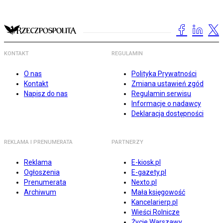
KONTAKT
REGULAMIN
O nas
Polityka Prywatności
Kontakt
Zmiana ustawień zgód
Napisz do nas
Regulamin serwisu
Informacje o nadawcy
Deklaracja dostępności
REKLAMA I PRENUMERATA
PARTNERZY
Reklama
E-kiosk.pl
Ogłoszenia
E-gazety.pl
Prenumerata
Nexto.pl
Archiwum
Mała księgowość
Kancelarierp.pl
Wieści Rolnicze
Życie Warszawy