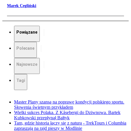
Marek Cegliński
Powiązane
Polecane
Najnowsze
Tagi
Master Plany szansą na poprawę kondycji polskiego sportu.
Słowenia świetnym przykładem
Wielki sukces Polaka. Z Kåsebergi do Dziwnowa. Bartek
Kubkowski przepłynął Bałtyk
Tam, gdzie historia łączy się z naturą - TrekTours i Columbia
zapraszają na rajd pieszy w Modlinie