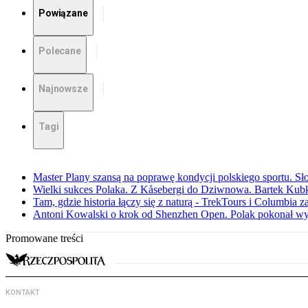
Powiązane
Polecane
Najnowsze
Tagi
Master Plany szansą na poprawę kondycji polskiego sportu. S
Wielki sukces Polaka. Z Kåsebergi do Dziwnowa. Bartek Kubk
Tam, gdzie historia łączy się z naturą - TrekTours i Columbia z
Antoni Kowalski o krok od Shenzhen Open. Polak pokonał w
Promowane treści
KONTAKT