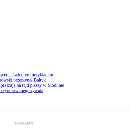
łowenia świetnym przykładem
owski przepłynął Bałtyk
apraszają na rajd pieszy w Modlinie
yżej notowanego rywala
REGULAMIN