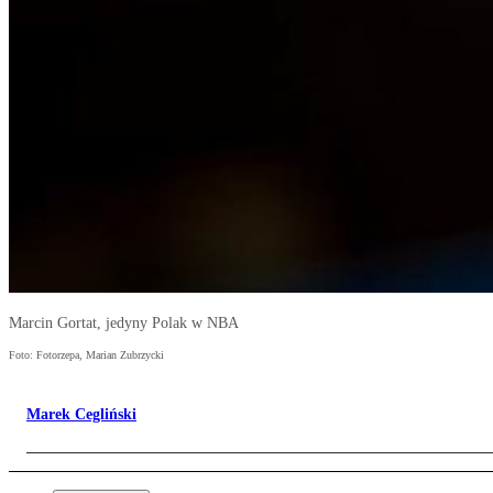
Marcin Gortat, jedyny Polak w NBA
Foto: Fotorzepa, Marian Zubrzycki
Marek Cegliński