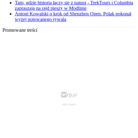
Tam, gdzie historia łączy się z naturą - TrekTours i Columbia
zapraszają na rajd pieszy w Modlinie
Antoni Kowalski o krok od Shenzhen Open. Polak pokonał
wyżej notowanego rywala
Promowane treści