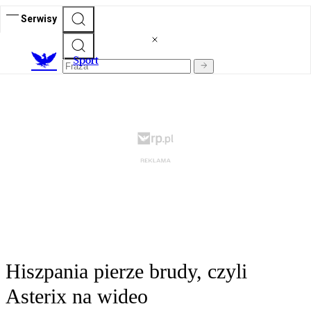
Serwisy
S
port
Hiszpania pierze brudy, czyli
Asterix na wideo