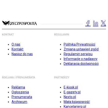
KONTAKT
REGULAMIN
O nas
Polityka Prywatności
Kontakt
Zmiana ustawień zgód
Napisz do nas
Regulamin serwisu
Informacje o nadawcy
Deklaracja dostępności
REKLAMA I PRENUMERATA
PARTNERZY
Reklama
E-kiosk.pl
Ogłoszenia
E-gazety.pl
Prenumerata
Nexto.pl
Archiwum
Mała księgowość
Kancelarierp.pl