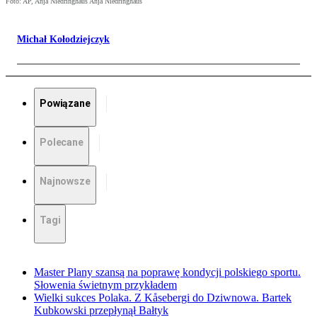
Foto: AP, Anja Niedringhaus Anja Niedringhaus
Michał Kołodziejczyk
Powiązane
Polecane
Najnowsze
Tagi
Master Plany szansą na poprawę kondycji polskiego sportu.
Słowenia świetnym przykładem
Wielki sukces Polaka. Z Kåsebergi do Dziwnowa. Bartek
Kubkowski przepłynął Bałtyk