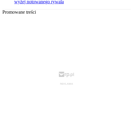
wyżej notowanego rywala
Promowane treści