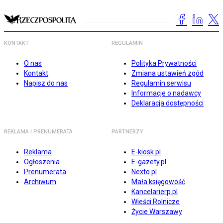
KONTAKT
REGULAMIN
O nas
Polityka Prywatności
Kontakt
Zmiana ustawień zgód
Napisz do nas
Regulamin serwisu
Informacje o nadawcy
Deklaracja dostępności
REKLAMA I PRENUMERATA
PARTNERZY
Reklama
E-kiosk.pl
Ogłoszenia
E-gazety.pl
Prenumerata
Nexto.pl
Archiwum
Mała księgowość
Kancelarierp.pl
Wieści Rolnicze
Życie Warszawy