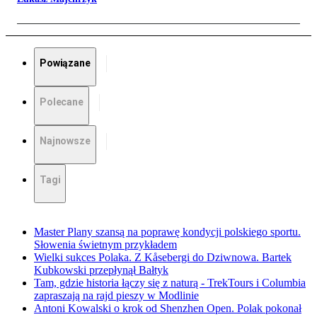
Powiązane
Polecane
Najnowsze
Tagi
Master Plany szansą na poprawę kondycji polskiego sportu.
Słowenia świetnym przykładem
Wielki sukces Polaka. Z Kåsebergi do Dziwnowa. Bartek
Kubkowski przepłynął Bałtyk
Tam, gdzie historia łączy się z naturą - TrekTours i Columbia
zapraszają na rajd pieszy w Modlinie
Antoni Kowalski o krok od Shenzhen Open. Polak pokonał