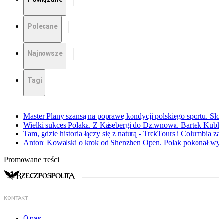
Polecane
Najnowsze
Tagi
Master Plany szansą na poprawę kondycji polskiego sportu. S
Wielki sukces Polaka. Z Kåsebergi do Dziwnowa. Bartek Kubk
Tam, gdzie historia łączy się z naturą - TrekTours i Columbia z
Antoni Kowalski o krok od Shenzhen Open. Polak pokonał w
Promowane treści
KONTAKT
O nas