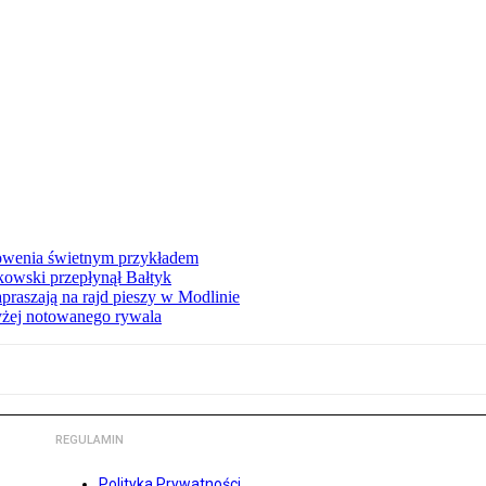
łowenia świetnym przykładem
owski przepłynął Bałtyk
apraszają na rajd pieszy w Modlinie
yżej notowanego rywala
REGULAMIN
Polityka Prywatności