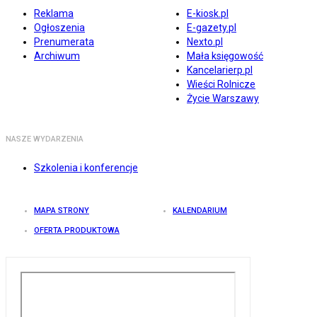
Reklama
E-kiosk.pl
Ogłoszenia
E-gazety.pl
Prenumerata
Nexto.pl
Archiwum
Mała księgowość
Kancelarierp.pl
Wieści Rolnicze
Życie Warszawy
NASZE WYDARZENIA
Szkolenia i konferencje
MAPA STRONY
KALENDARIUM
OFERTA PRODUKTOWA