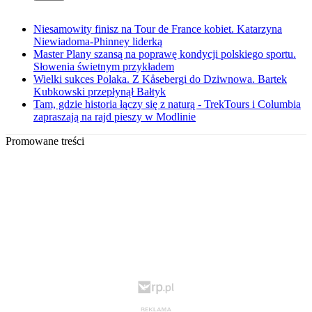
Niesamowity finisz na Tour de France kobiet. Katarzyna
Niewiadoma-Phinney liderką
Master Plany szansą na poprawę kondycji polskiego sportu.
Słowenia świetnym przykładem
Wielki sukces Polaka. Z Kåsebergi do Dziwnowa. Bartek
Kubkowski przepłynął Bałtyk
Tam, gdzie historia łączy się z naturą - TrekTours i Columbia
zapraszają na rajd pieszy w Modlinie
Promowane treści