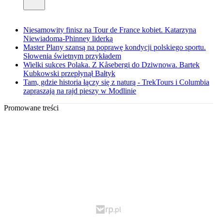
Niesamowity finisz na Tour de France kobiet. Katarzyna
Niewiadoma-Phinney liderką
Master Plany szansą na poprawę kondycji polskiego sportu.
Słowenia świetnym przykładem
Wielki sukces Polaka. Z Kåsebergi do Dziwnowa. Bartek
Kubkowski przepłynął Bałtyk
Tam, gdzie historia łączy się z naturą - TrekTours i Columbia
zapraszają na rajd pieszy w Modlinie
Promowane treści