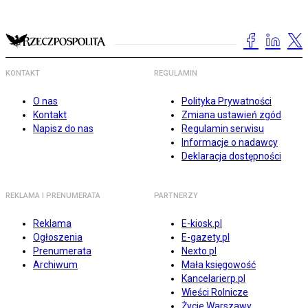
KONTAKT
REGULAMIN
O nas
Polityka Prywatności
Kontakt
Zmiana ustawień zgód
Napisz do nas
Regulamin serwisu
Informacje o nadawcy
Deklaracja dostępności
REKLAMA I PRENUMERATA
PARTNERZY
Reklama
E-kiosk.pl
Ogłoszenia
E-gazety.pl
Prenumerata
Nexto.pl
Archiwum
Mała księgowość
Kancelarierp.pl
Wieści Rolnicze
Życie Warszawy