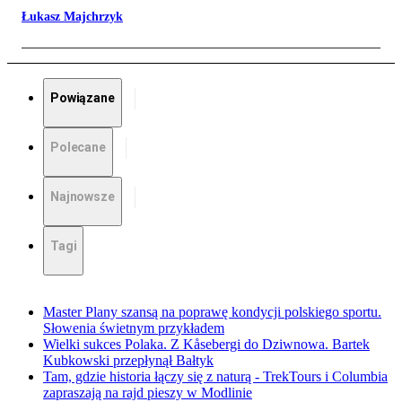
Łukasz Majchrzyk
Powiązane
Polecane
Najnowsze
Tagi
Master Plany szansą na poprawę kondycji polskiego sportu.
Słowenia świetnym przykładem
Wielki sukces Polaka. Z Kåsebergi do Dziwnowa. Bartek
Kubkowski przepłynął Bałtyk
Tam, gdzie historia łączy się z naturą - TrekTours i Columbia
zapraszają na rajd pieszy w Modlinie