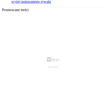
wyżej notowanego rywala
Promowane treści