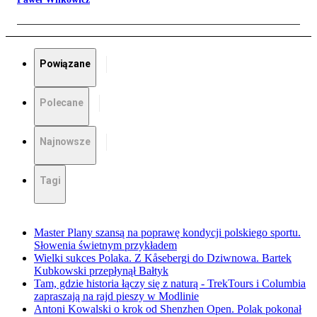
Powiązane
Polecane
Najnowsze
Tagi
Master Plany szansą na poprawę kondycji polskiego sportu.
Słowenia świetnym przykładem
Wielki sukces Polaka. Z Kåsebergi do Dziwnowa. Bartek
Kubkowski przepłynął Bałtyk
Tam, gdzie historia łączy się z naturą - TrekTours i Columbia
zapraszają na rajd pieszy w Modlinie
Antoni Kowalski o krok od Shenzhen Open. Polak pokonał