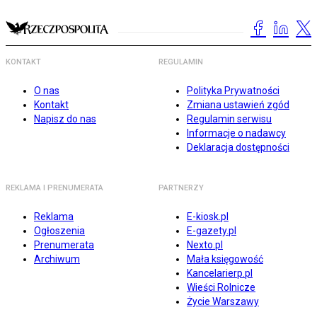
KONTAKT
REGULAMIN
O nas
Polityka Prywatności
Kontakt
Zmiana ustawień zgód
Napisz do nas
Regulamin serwisu
Informacje o nadawcy
Deklaracja dostępności
REKLAMA I PRENUMERATA
PARTNERZY
Reklama
E-kiosk.pl
Ogłoszenia
E-gazety.pl
Prenumerata
Nexto.pl
Archiwum
Mała księgowość
Kancelarierp.pl
Wieści Rolnicze
Życie Warszawy