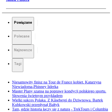
Powiązane
Polecane
Najnowsze
Tagi
Niesamowity finisz na Tour de France kobiet. Katarzyna
Niewiadoma-Phinney liderką
Master Plany szansą na poprawę kondycji polskiego sportu.
Słowenia świetnym przykładem
Wielki sukces Polaka. Z Kåsebergi do Dziwnowa. Bartek
Kubkowski przepłynął Bałtyk
Tam, gdzie historia łączy się z naturą - TrekTours i Columbia