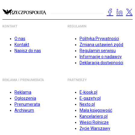
KONTAKT
REGULAMIN
O nas
Polityka Prywatności
Kontakt
Zmiana ustawień zgód
Napisz do nas
Regulamin serwisu
Informacje o nadawcy
Deklaracja dostępności
REKLAMA I PRENUMERATA
PARTNERZY
Reklama
E-kiosk.pl
Ogłoszenia
E-gazety.pl
Prenumerata
Nexto.pl
Archiwum
Mała księgowość
Kancelarierp.pl
Wieści Rolnicze
Życie Warszawy