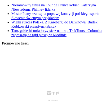
Niesamowity finisz na Tour de France kobiet. Katarzyna
Niewiadoma-Phinney liderką
Master Plany szansą na poprawę kondycji polskiego sportu.
Słowenia świetnym przykładem
Wielki sukces Polaka. Z Kåsebergi do Dziwnowa. Bartek
Kubkowski przepłynął Bałtyk
Tam, gdzie historia łączy się z naturą - TrekTours i Columbia
zapraszają na rajd pieszy w Modlinie
Promowane treści