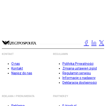
KONTAKT
REGULAMIN
O nas
Polityka Prywatności
Kontakt
Zmiana ustawień zgód
Napisz do nas
Regulamin serwisu
Informacje o nadawcy
Deklaracja dostępności
REKLAMA I PRENUMERATA
PARTNERZY
Reklama
E-kiosk.pl