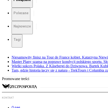
Polecane
Najnowsze
Tagi
Niesamowity finisz na Tour de France kobiet. Katarzyna Niew
Master Plany szansą na poprawę kondycji polskiego sportu. S
Wielki sukces Polaka. Z Kåsebergi do Dziwnowa. Bartek Kubk
Tam, gdzie historia łączy się z naturą - TrekTours i Columbia z
Promowane treści
KONTAKT
O nas