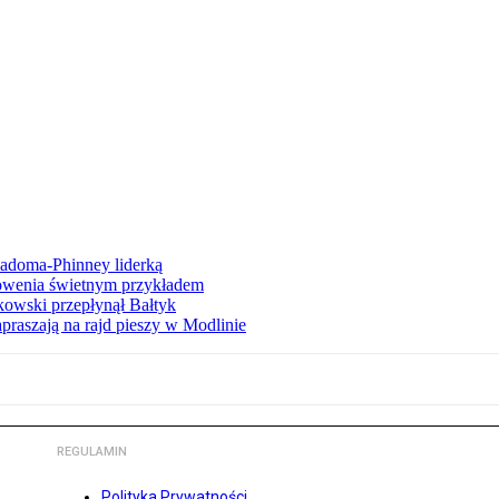
iadoma-Phinney liderką
łowenia świetnym przykładem
owski przepłynął Bałtyk
apraszają na rajd pieszy w Modlinie
REGULAMIN
Polityka Prywatności